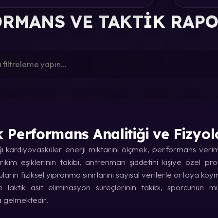
RMANS VE TAKTIK RAP
k Performans Analitiği ve Fizyol
kardiyovasküler enerji miktarını ölçmek, performans verimin
rikim eşiklerinin takibi, antrenman şiddetini kişiye özel p
uların fiziksel yıpranma sınırlarını sayısal verilerle ortaya koy
laktik asit eliminasyon süreçlerinin takibi, sporcunun
a gelmektedir.