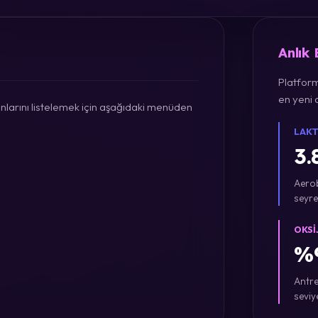
Anlık
Platform
en yeni a
larını listelemek için aşağıdaki menüden
LAKT
3.
Aerob
seyre
OKSI
%9
Antre
seviy