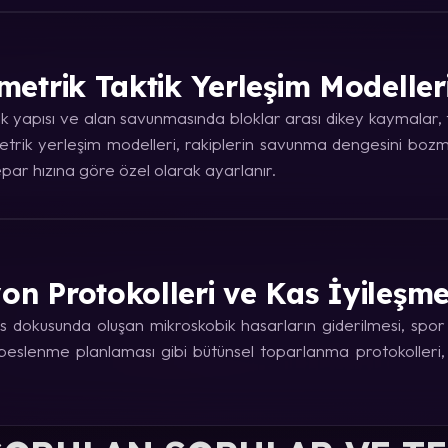
metrik Taktik Yerleşim Modeller
 yapısı ve alan savunmasında bloklar arası dikey kaymalar, ta
trik yerleşim modelleri, rakiplerin savunma dengesini bozma
ar hızına göre özel olarak ayarlanır.
on Protokolleri ve Kas İyileşm
 dokusunda oluşan mikroskobik hasarların giderilmesi, spor fi
e beslenme planlaması gibi bütünsel toparlanma protokolleri,