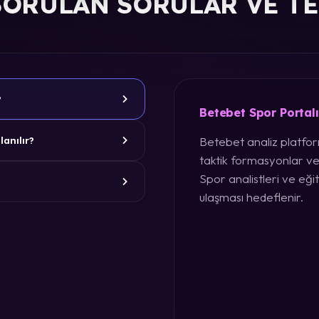
SORULAN SORULAR VE T
?
Betebet Spor Portal
Betebet analiz platform
lanılır?
taktik formasyonlar ve
Spor analistleri ve eğit
ulaşması hedeflenir.