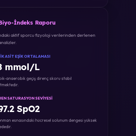
 Biyo-İndeks Raporu
daki aktif sporcu fizyoloji verilerinden derlenen
nalizler.
IK ASIT EŞIK ORTALAMASI
8 mmol/L
ik-anaerobik geçiş direnç skoru stabil
tmektedir.
JEN SATURASYON SEVIYESI
7.2 SpO2
nman esnasındaki hücresel solunum dengesi yüksek
ededir.