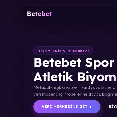
Betebet
BIYOMETRIK VERI MERKEZI
Betebet Spor 
Atletik Biyom
Metabolik eşik analizleri, kardiyovasküler an
veri madenciliği modellerine dayalı, bağımsız
VERI MERKEZINE GIT
BIY