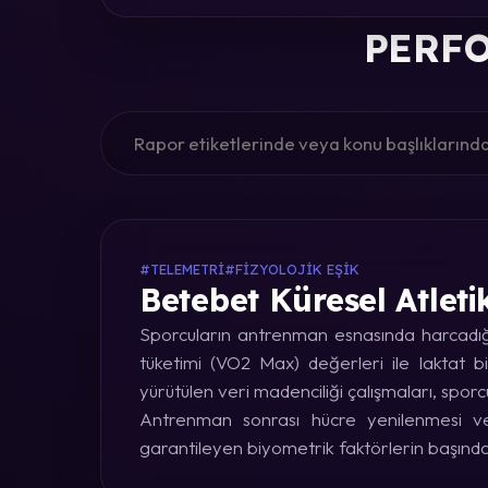
PERFO
#TELEMETRI
#FIZYOLOJIK EŞIK
Betebet Küresel Atleti
Sporcuların antrenman esnasında harcadığı 
tüketimi (VO2 Max) değerleri ile laktat bi
yürütülen veri madenciliği çalışmaları, sporc
Antrenman sonrası hücre yenilenmesi ve 
garantileyen biyometrik faktörlerin başınd