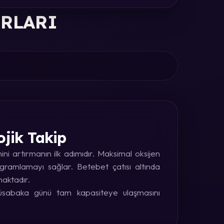
ORLARI
ojik Takip
i artırmanın ilk adımıdır. Maksimal oksijen
rogramlamayı sağlar. Betebet çatısı altında
maktadır.
 müsabaka günü tam kapasiteye ulaşmasını