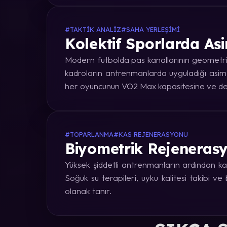
#TAKTIK ANALIZ
#SAHA YERLEŞIMI
Kolektif Sporlarda Asi
Modern futbolda pas kanallarının geometrik
kadroların antrenmanlarda uyguladığı asime
her oyuncunun VO2 Max kapasitesine ve dep
#TOPARLANMA
#KAS REJENERASYONU
Biyometrik Rejenerasy
Yüksek şiddetli antrenmanların ardından kas
Soğuk su terapileri, uyku kalitesi takibi v
olanak tanır.