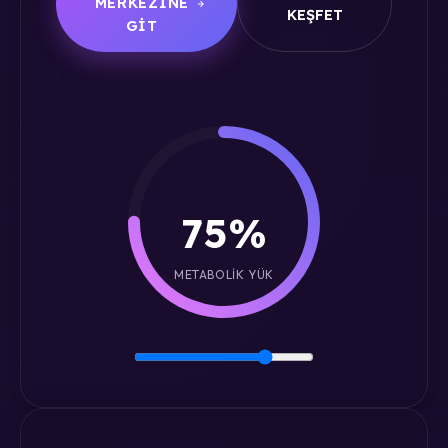
MERKEZINE
KEŞFET
GIT
75%
METABOLIK YÜK