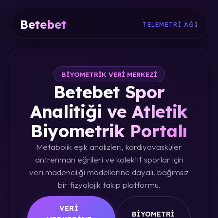
Betebet
TELEMETRI AĞI
BIYOMETRIK VERI MERKEZI
Betebet Spor
Analitiği ve Atletik
Biyometrik Portalı
Metabolik eşik analizleri, kardiyovasküler
antrenman eğrileri ve kolektif sporlar için
veri madenciliği modellerine dayalı, bağımsız
bir fizyolojik takip platformu.
VERI
BIYOMETRI