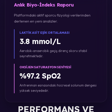
Anlık Biyo-İndeks Raporu
Platformdaki aktif sporcu fizyoloji verilerinden
derlenen en yeni analizler.
LAKTIK ASIT EŞIK ORTALAMASI
3.8 mmol/L
Aerobik-anaerobik geçiş direnç skoru stabil
seyretmektedir.
OKSIJEN SATURASYON SEVIYESI
%97.2 SpO2
Antrenman esnasındaki hücresel solunum dengesi
yüksek seviyededir.
PERFORMANS VE