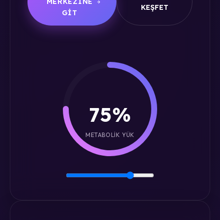
MERKEZINE
KEŞFET
GIT
75%
METABOLIK YÜK