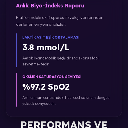
Anlık Biyo-İndeks Raporu
Platformdaki aktif sporcu fizyoloji verilerinden
derlenen en yeni analizler.
LAKTIK ASIT EŞIK ORTALAMASI
3.8 mmol/L
Aerobik-anaerobik geçiş direnç skoru stabil
seyretmektedir.
OKSIJEN SATURASYON SEVIYESI
%97.2 SpO2
Antrenman esnasındaki hücresel solunum dengesi
yüksek seviyededir.
PERFORMANS VE