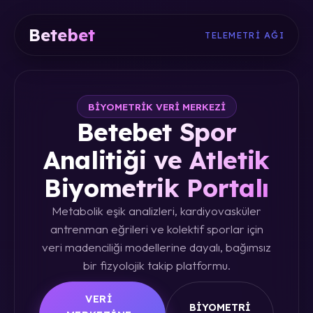
Betebet
TELEMETRI AĞI
BIYOMETRIK VERI MERKEZI
Betebet Spor
Analitiği ve Atletik
Biyometrik Portalı
Metabolik eşik analizleri, kardiyovasküler
antrenman eğrileri ve kolektif sporlar için
veri madenciliği modellerine dayalı, bağımsız
bir fizyolojik takip platformu.
VERI
BIYOMETRI