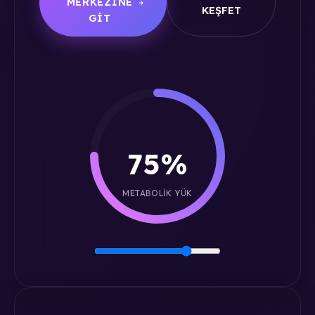
MERKEZINE
KEŞFET
GIT
75%
METABOLIK YÜK