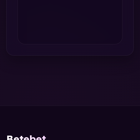
Betebet