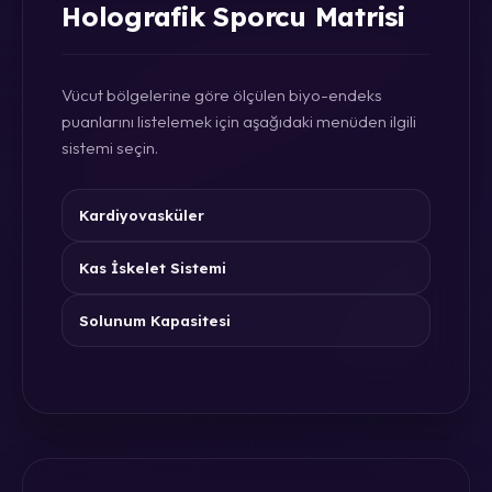
Holografik Sporcu Matrisi
Vücut bölgelerine göre ölçülen biyo-endeks
puanlarını listelemek için aşağıdaki menüden ilgili
sistemi seçin.
Kardiyovasküler
Kas İskelet Sistemi
Solunum Kapasitesi