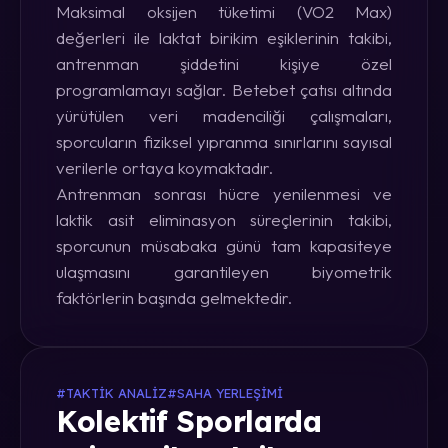
Maksimal oksijen tüketimi (VO2 Max)
değerleri ile laktat birikim eşiklerinin takibi,
antrenman şiddetini kişiye özel
programlamayı sağlar. Betebet çatısı altında
yürütülen veri madenciliği çalışmaları,
sporcuların fiziksel yıpranma sınırlarını sayısal
verilerle ortaya koymaktadır.
Antrenman sonrası hücre yenilenmesi ve
laktik asit eliminasyon süreçlerinin takibi,
sporcunun müsabaka günü tam kapasiteye
ulaşmasını garantileyen biyometrik
faktörlerin başında gelmektedir.
#TAKTIK ANALIZ
#SAHA YERLEŞIMI
Kolektif Sporlarda