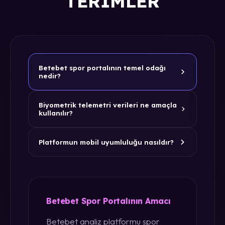
TERIMLER
Betebet spor portalının temel odağı
nedir?
Biyometrik telemetri verileri ne amaçla
kullanılır?
Platformun mobil uyumluluğu nasıldır?
Betebet Spor Portalının Amacı
Betebet analiz platformu spor