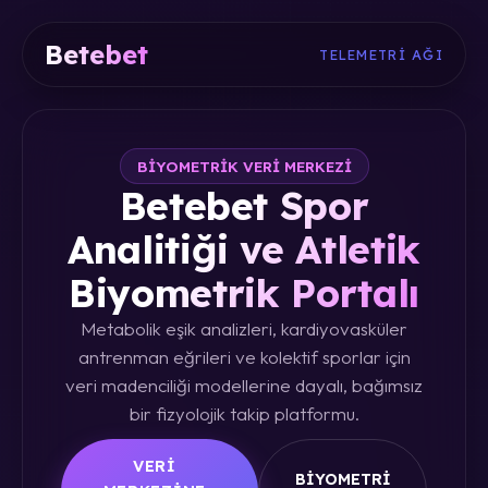
Betebet
TELEMETRI AĞI
BIYOMETRIK VERI MERKEZI
Betebet Spor
Analitiği ve Atletik
Biyometrik Portalı
Metabolik eşik analizleri, kardiyovasküler
antrenman eğrileri ve kolektif sporlar için
veri madenciliği modellerine dayalı, bağımsız
bir fizyolojik takip platformu.
VERI
BIYOMETRI