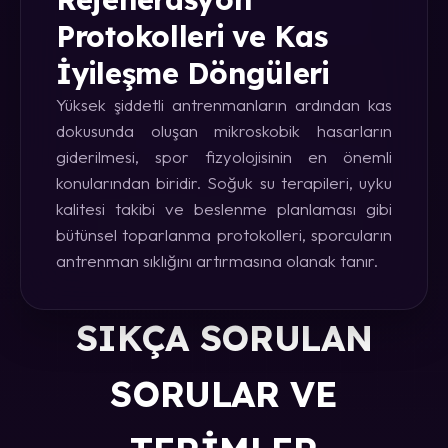
Protokolleri ve Kas
İyileşme Döngüleri
Yüksek şiddetli antrenmanların ardından kas
dokusunda oluşan mikroskobik hasarların
giderilmesi, spor fizyolojisinin en önemli
konularından biridir. Soğuk su terapileri, uyku
kalitesi takibi ve beslenme planlaması gibi
bütünsel toparlanma protokolleri, sporcuların
antrenman sıklığını artırmasına olanak tanır.
SIKÇA SORULAN
SORULAR VE