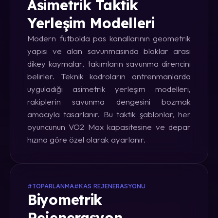
Asimetrik Taktik
Yerleşim Modelleri
Modern futbolda pas kanallarının geometrik
yapısı ve alan savunmasında bloklar arası
dikey kaymalar, takımların savunma direncini
belirler. Teknik kadroların antrenmanlarda
uyguladığı asimetrik yerleşim modelleri,
rakiplerin savunma dengesini bozmak
amacıyla tasarlanır. Bu taktik şablonlar, her
oyuncunun VO2 Max kapasitesine ve depar
hızına göre özel olarak ayarlanır.
#TOPARLANMA
#KAS REJENERASYONU
Biyometrik
Rejenerasyon