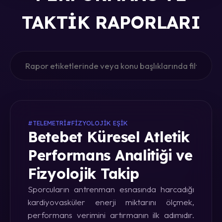
TAKTIK RAPORLARI
#TELEMETRI
#FIZYOLOJIK EŞIK
Betebet Küresel Atletik
Performans Analitiği ve
Fizyolojik Takip
Sporcuların antrenman esnasında harcadığı
kardiyovasküler enerji miktarını ölçmek,
performans verimini artırmanın ilk adımıdır.