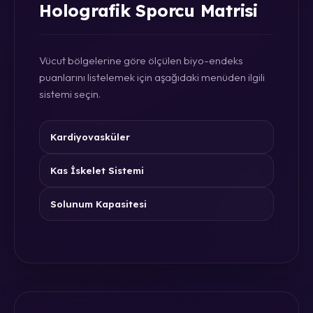
Holografik Sporcu Matrisi
Vücut bölgelerine göre ölçülen biyo-endeks
puanlarını listelemek için aşağıdaki menüden ilgili
sistemi seçin.
Kardiyovasküler
Kas İskelet Sistemi
Solunum Kapasitesi