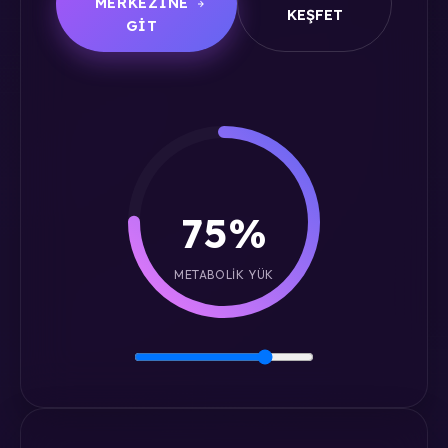
MERKEZINE
KEŞFET
GIT
75%
METABOLIK YÜK