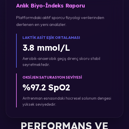
Anlık Biyo-İndeks Raporu
Platformdaki aktif sporcu fizyoloji verilerinden
derlenen en yeni analizler.
LAKTIK ASIT EŞIK ORTALAMASI
3.8 mmol/L
Aerobik-anaerobik geçiş direnç skoru stabil
seyretmektedir.
OKSIJEN SATURASYON SEVIYESI
%97.2 SpO2
Antrenman esnasındaki hücresel solunum dengesi
yüksek seviyededir.
PERFORMANS VE