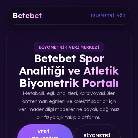
Betebet
TELEMETRI AĞI
BIYOMETRIK VERI MERKEZI
Betebet Spor
Analitiği ve Atletik
Biyometrik Portalı
Metabolik eşik analizleri, kardiyovasküler
antrenman eğrileri ve kolektif sporlar için
veri madenciliği modellerine dayalı, bağımsız
bir fizyolojik takip platformu.
VERI
BIYOMETRI