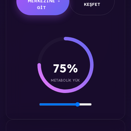
MERKEZINE
KEŞFET
GIT
75%
METABOLIK YÜK