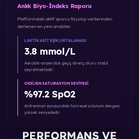
Anlık Biyo-İndeks Raporu
Platformdaki aktif sporcu fizyoloji verilerinden
derlenen en yeni analizler.
LAKTIK ASIT EŞIK ORTALAMASI
3.8 mmol/L
Aerobik-anaerobik geçiş direnç skoru stabil
seyretmektedir.
OKSIJEN SATURASYON SEVIYESI
%97.2 SpO2
Antrenman esnasındaki hücresel solunum dengesi
yüksek seviyededir.
PERFORMANS VE