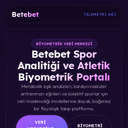
Betebet
TELEMETRI AĞI
BIYOMETRIK VERI MERKEZI
Betebet Spor
Analitiği ve Atletik
Biyometrik Portalı
Metabolik eşik analizleri, kardiyovasküler
antrenman eğrileri ve kolektif sporlar için
veri madenciliği modellerine dayalı, bağımsız
bir fizyolojik takip platformu.
VERI
BIYOMETRI