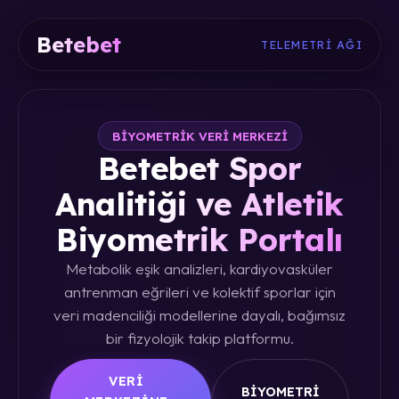
Betebet
TELEMETRI AĞI
BIYOMETRIK VERI MERKEZI
Betebet Spor
Analitiği ve Atletik
Biyometrik Portalı
Metabolik eşik analizleri, kardiyovasküler
antrenman eğrileri ve kolektif sporlar için
veri madenciliği modellerine dayalı, bağımsız
bir fizyolojik takip platformu.
VERI
BIYOMETRI