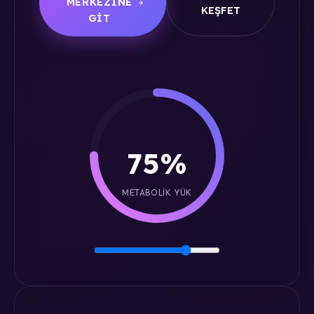
MERKEZINE
KEŞFET
GIT
75%
METABOLIK YÜK