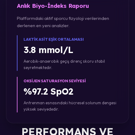
Anlık Biyo-İndeks Raporu
Platformdaki aktif sporcu fizyoloji verilerinden
derlenen en yeni analizler.
LAKTIK ASIT EŞIK ORTALAMASI
3.8 mmol/L
Aerobik-anaerobik geçiş direnç skoru stabil
seyretmektedir.
OKSIJEN SATURASYON SEVIYESI
%97.2 SpO2
Antrenman esnasındaki hücresel solunum dengesi
yüksek seviyededir.
PERFORMANS VE