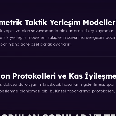
metrik Taktik Yerleşim Modeller
 yapısı ve alan savunmasında bloklar arası dikey kaymalar, ta
trik yerleşim modelleri, rakiplerin savunma dengesini bozma
ar hızına göre özel olarak ayarlanır.
on Protokolleri ve Kas İyileşm
 dokusunda oluşan mikroskobik hasarların giderilmesi, spor fi
e beslenme planlaması gibi bütünsel toparlanma protokolleri,