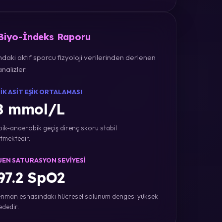
 Biyo-İndeks Raporu
daki aktif sporcu fizyoloji verilerinden derlenen
nalizler.
IK ASIT EŞIK ORTALAMASI
8 mmol/L
ik-anaerobik geçiş direnç skoru stabil
tmektedir.
JEN SATURASYON SEVIYESI
7.2 SpO2
nman esnasındaki hücresel solunum dengesi yüksek
ededir.