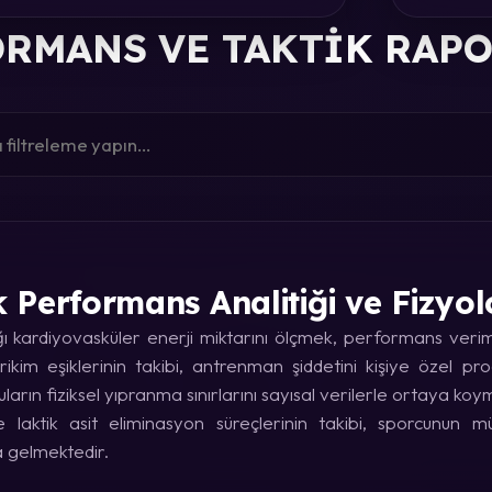
RMANS VE TAKTIK RAP
k Performans Analitiği ve Fizyol
kardiyovasküler enerji miktarını ölçmek, performans verimin
rikim eşiklerinin takibi, antrenman şiddetini kişiye özel p
uların fiziksel yıpranma sınırlarını sayısal verilerle ortaya koy
laktik asit eliminasyon süreçlerinin takibi, sporcunun
a gelmektedir.