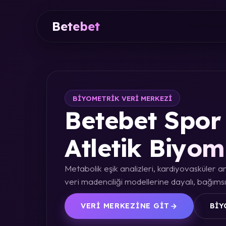
Betebet
BIYOMETRIK VERI MERKEZI
Betebet Spor 
Atletik Biyom
Metabolik eşik analizleri, kardiyovasküler an
veri madenciliği modellerine dayalı, bağımsız
VERI MERKEZINE GIT
BIY