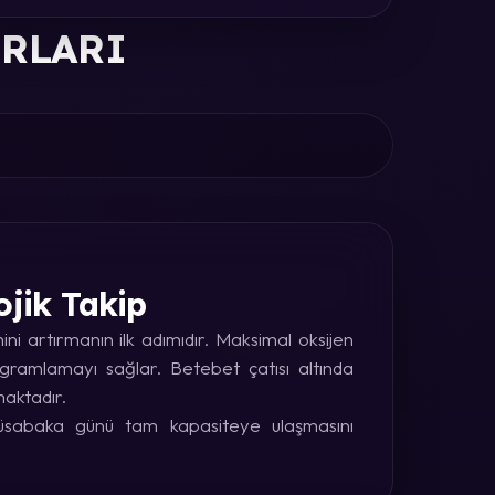
ORLARI
ojik Takip
i artırmanın ilk adımıdır. Maksimal oksijen
rogramlamayı sağlar. Betebet çatısı altında
maktadır.
 müsabaka günü tam kapasiteye ulaşmasını