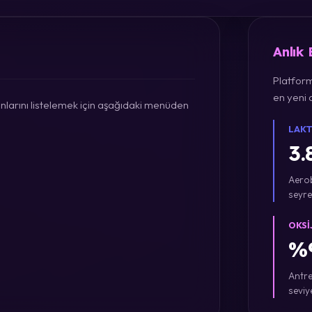
Anlık
Platform
en yeni a
larını listelemek için aşağıdaki menüden
LAKT
3.
Aerob
seyre
OKSI
%9
Antre
seviy