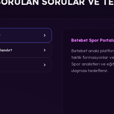
SORULAN SORULAR VE T
?
Betebet Spor Portal
Betebet analiz platform
lanılır?
taktik formasyonlar ve
Spor analistleri ve eğit
ulaşması hedeflenir.