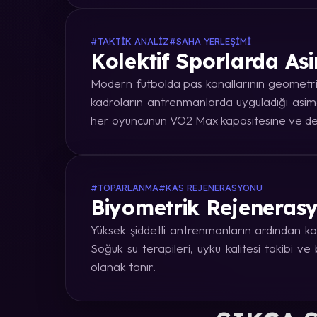
#TAKTIK ANALIZ
#SAHA YERLEŞIMI
Kolektif Sporlarda Asi
Modern futbolda pas kanallarının geometrik
kadroların antrenmanlarda uyguladığı asime
her oyuncunun VO2 Max kapasitesine ve dep
#TOPARLANMA
#KAS REJENERASYONU
Biyometrik Rejenerasy
Yüksek şiddetli antrenmanların ardından kas
Soğuk su terapileri, uyku kalitesi takibi v
olanak tanır.