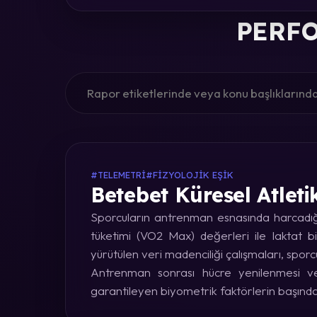
PERFO
#TELEMETRI
#FIZYOLOJIK EŞIK
Betebet Küresel Atleti
Sporcuların antrenman esnasında harcadığı 
tüketimi (VO2 Max) değerleri ile laktat bi
yürütülen veri madenciliği çalışmaları, sporc
Antrenman sonrası hücre yenilenmesi ve 
garantileyen biyometrik faktörlerin başınd