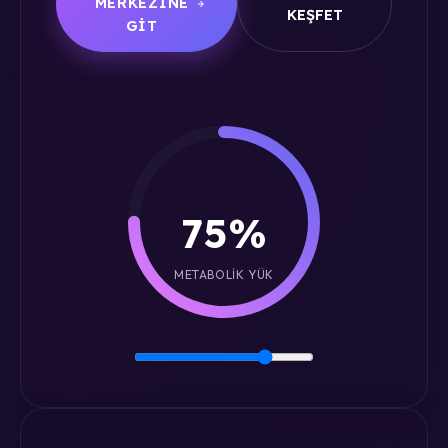
MERKEZINE
KEŞFET
GIT
75%
METABOLIK YÜK