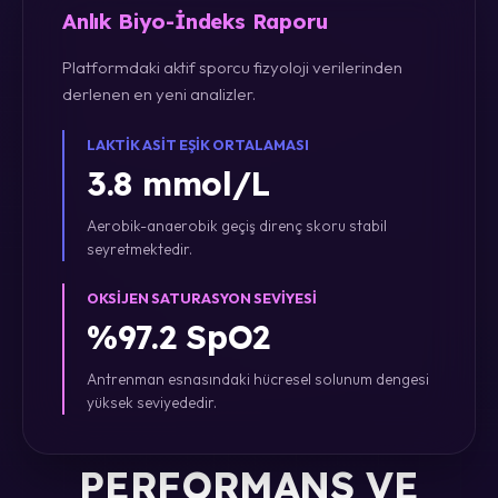
Anlık Biyo-İndeks Raporu
Platformdaki aktif sporcu fizyoloji verilerinden
derlenen en yeni analizler.
LAKTIK ASIT EŞIK ORTALAMASI
3.8 mmol/L
Aerobik-anaerobik geçiş direnç skoru stabil
seyretmektedir.
OKSIJEN SATURASYON SEVIYESI
%97.2 SpO2
Antrenman esnasındaki hücresel solunum dengesi
yüksek seviyededir.
PERFORMANS VE