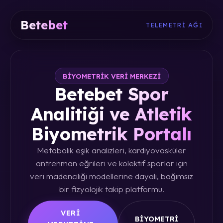
Betebet
TELEMETRI AĞI
BIYOMETRIK VERI MERKEZI
Betebet Spor
Analitiği ve Atletik
Biyometrik Portalı
Metabolik eşik analizleri, kardiyovasküler
antrenman eğrileri ve kolektif sporlar için
veri madenciliği modellerine dayalı, bağımsız
bir fizyolojik takip platformu.
VERI
BIYOMETRI