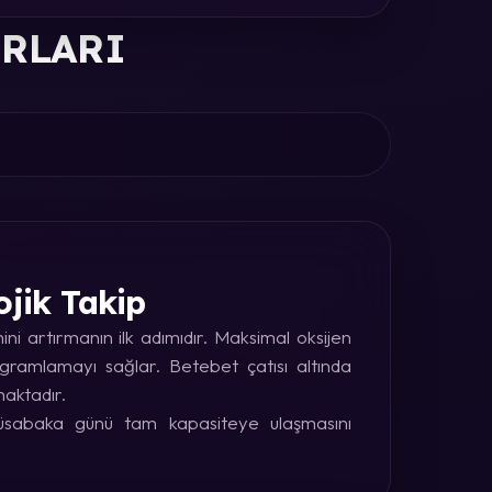
ORLARI
ojik Takip
i artırmanın ilk adımıdır. Maksimal oksijen
rogramlamayı sağlar. Betebet çatısı altında
maktadır.
 müsabaka günü tam kapasiteye ulaşmasını