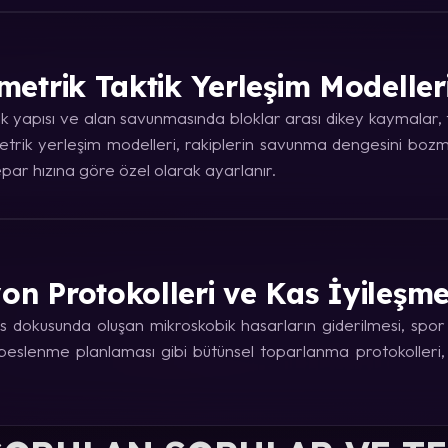
metrik Taktik Yerleşim Modeller
 yapısı ve alan savunmasında bloklar arası dikey kaymalar, ta
trik yerleşim modelleri, rakiplerin savunma dengesini bozma
ar hızına göre özel olarak ayarlanır.
on Protokolleri ve Kas İyileşm
 dokusunda oluşan mikroskobik hasarların giderilmesi, spor fi
e beslenme planlaması gibi bütünsel toparlanma protokolleri,