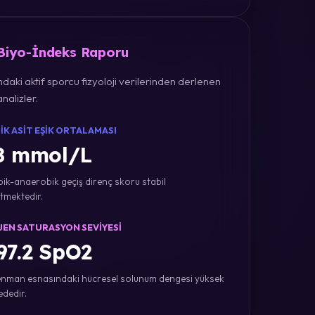
 Biyo-İndeks Raporu
daki aktif sporcu fizyoloji verilerinden derlenen
nalizler.
IK ASIT EŞIK ORTALAMASI
8 mmol/L
ik-anaerobik geçiş direnç skoru stabil
tmektedir.
JEN SATURASYON SEVIYESI
7.2 SpO2
nman esnasındaki hücresel solunum dengesi yüksek
ededir.