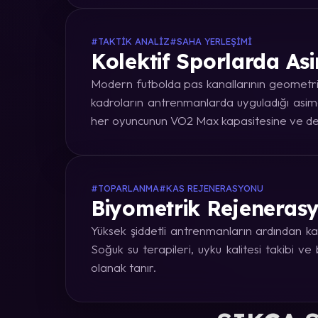
#TAKTIK ANALIZ
#SAHA YERLEŞIMI
Kolektif Sporlarda Asi
Modern futbolda pas kanallarının geometrik
kadroların antrenmanlarda uyguladığı asime
her oyuncunun VO2 Max kapasitesine ve dep
#TOPARLANMA
#KAS REJENERASYONU
Biyometrik Rejenerasy
Yüksek şiddetli antrenmanların ardından kas
Soğuk su terapileri, uyku kalitesi takibi v
olanak tanır.