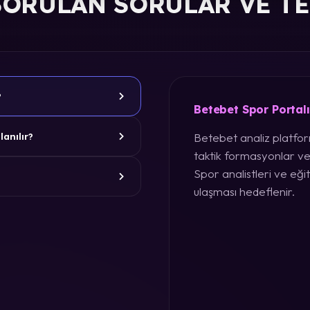
SORULAN SORULAR VE T
?
Betebet Spor Portal
Betebet analiz platform
lanılır?
taktik formasyonlar ve
Spor analistleri ve eğit
ulaşması hedeflenir.