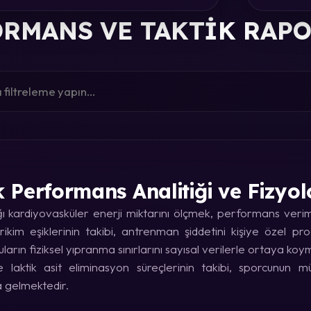
RMANS VE TAKTIK RAP
k Performans Analitiği ve Fizyol
kardiyovasküler enerji miktarını ölçmek, performans verimin
rikim eşiklerinin takibi, antrenman şiddetini kişiye özel p
uların fiziksel yıpranma sınırlarını sayısal verilerle ortaya koy
laktik asit eliminasyon süreçlerinin takibi, sporcunun
a gelmektedir.