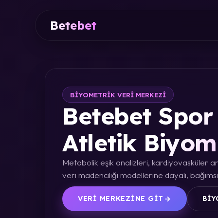
Betebet
BIYOMETRIK VERI MERKEZI
Betebet Spor 
Atletik Biyom
Metabolik eşik analizleri, kardiyovasküler an
veri madenciliği modellerine dayalı, bağımsız
VERI MERKEZINE GIT
BIY