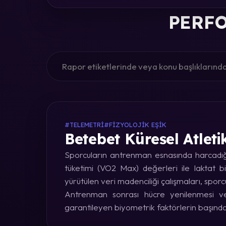
PERFO
#TELEMETRI
#FIZYOLOJIK EŞIK
Betebet Küresel Atleti
Sporcuların antrenman esnasında harcadığı 
tüketimi (VO2 Max) değerleri ile laktat bi
yürütülen veri madenciliği çalışmaları, sporc
Antrenman sonrası hücre yenilenmesi ve 
garantileyen biyometrik faktörlerin başınd