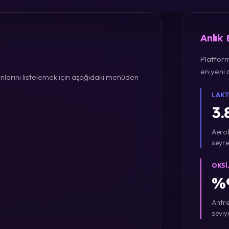
Anlık
Platform
en yeni a
larını listelemek için aşağıdaki menüden
LAKT
3.
Aerob
seyre
OKSI
%9
Antre
seviy