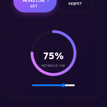
MERKEZINE
KEŞFET
GIT
75%
METABOLIK YÜK