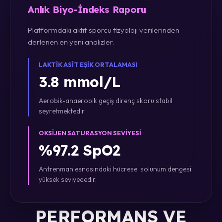
Anlık Biyo-İndeks Raporu
Platformdaki aktif sporcu fizyoloji verilerinden
derlenen en yeni analizler.
LAKTIK ASIT EŞIK ORTALAMASI
3.8 mmol/L
Aerobik-anaerobik geçiş direnç skoru stabil
seyretmektedir.
OKSIJEN SATURASYON SEVIYESI
%97.2 SpO2
Antrenman esnasındaki hücresel solunum dengesi
yüksek seviyededir.
PERFORMANS VE