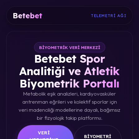
Betebet
TELEMETRI AĞI
BIYOMETRIK VERI MERKEZI
Betebet Spor
Analitiği ve Atletik
Biyometrik Portalı
Metabolik eşik analizleri, kardiyovasküler
antrenman eğrileri ve kolektif sporlar için
veri madenciliği modellerine dayalı, bağımsız
bir fizyolojik takip platformu.
VERI
BIYOMETRI