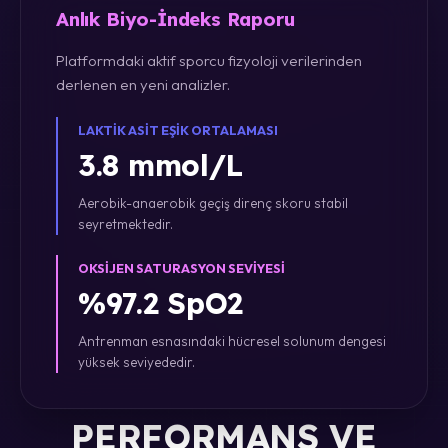
Anlık Biyo-İndeks Raporu
Platformdaki aktif sporcu fizyoloji verilerinden
derlenen en yeni analizler.
LAKTIK ASIT EŞIK ORTALAMASI
3.8 mmol/L
Aerobik-anaerobik geçiş direnç skoru stabil
seyretmektedir.
OKSIJEN SATURASYON SEVIYESI
%97.2 SpO2
Antrenman esnasındaki hücresel solunum dengesi
yüksek seviyededir.
PERFORMANS VE