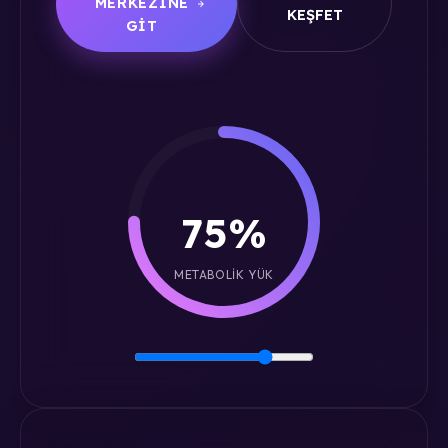
MERKEZINE
KEŞFET
GIT
75%
METABOLIK YÜK