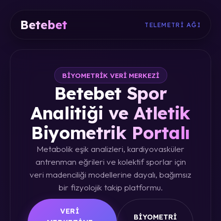
Betebet
TELEMETRI AĞI
BIYOMETRIK VERI MERKEZI
Betebet Spor
Analitiği ve Atletik
Biyometrik Portalı
Metabolik eşik analizleri, kardiyovasküler
antrenman eğrileri ve kolektif sporlar için
veri madenciliği modellerine dayalı, bağımsız
bir fizyolojik takip platformu.
VERI
BIYOMETRI