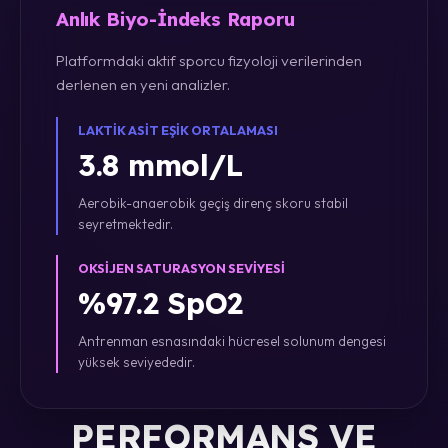
Anlık Biyo-İndeks Raporu
Platformdaki aktif sporcu fizyoloji verilerinden
derlenen en yeni analizler.
LAKTIK ASIT EŞIK ORTALAMASI
3.8 mmol/L
Aerobik-anaerobik geçiş direnç skoru stabil
seyretmektedir.
OKSIJEN SATURASYON SEVIYESI
%97.2 SpO2
Antrenman esnasındaki hücresel solunum dengesi
yüksek seviyededir.
PERFORMANS VE