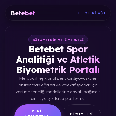
Betebet
TELEMETRI AĞI
BIYOMETRIK VERI MERKEZI
Betebet Spor
Analitiği ve Atletik
Biyometrik Portalı
Metabolik eşik analizleri, kardiyovasküler
antrenman eğrileri ve kolektif sporlar için
veri madenciliği modellerine dayalı, bağımsız
bir fizyolojik takip platformu.
VERI
BIYOMETRI