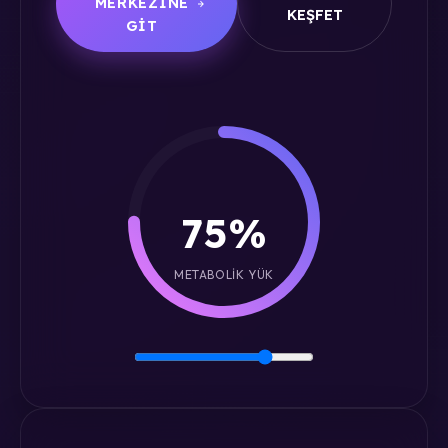
MERKEZINE
KEŞFET
GIT
75%
METABOLIK YÜK