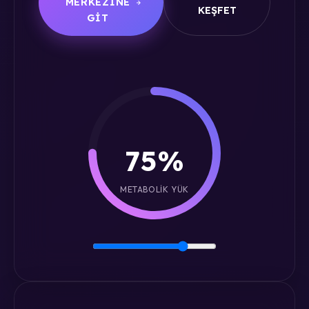
MERKEZINE
KEŞFET
GIT
75%
METABOLIK YÜK