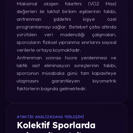
Maksimal oksijen tüketimi (VO2 Max)
değerleri ile laktat birikim eşiklerinin takibi,
antrenman şiddetini kişiye özel
programlamayı sağlar. Betebet çatısı altında
yürütülen veri madenciliği çalışmaları,
sporcuların fiziksel yıpranma sınırlarını sayısal
verilerle ortaya koymaktadır.
Antrenman sonrası hücre yenilenmesi ve
laktik asit eliminasyon süreçlerinin takibi,
sporcunun müsabaka günü tam kapasiteye
ulaşmasını garantileyen biyometrik
faktörlerin başında gelmektedir.
#TAKTIK ANALIZ
#SAHA YERLEŞIMI
Kolektif Sporlarda