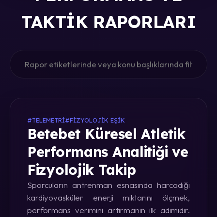
TAKTIK RAPORLARI
#TELEMETRI
#FIZYOLOJIK EŞIK
Betebet Küresel Atletik
Performans Analitiği ve
Fizyolojik Takip
Sporcuların antrenman esnasında harcadığı
kardiyovasküler enerji miktarını ölçmek,
performans verimini artırmanın ilk adımıdır.