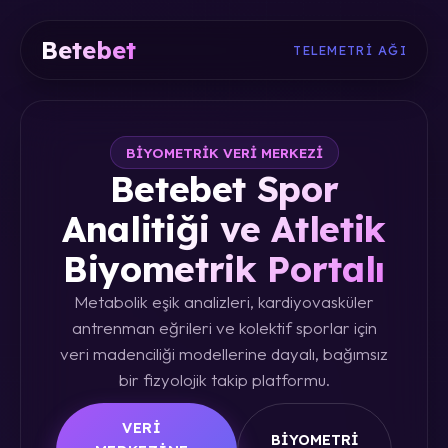
Betebet
TELEMETRI AĞI
BIYOMETRIK VERI MERKEZI
Betebet Spor
Analitiği ve Atletik
Biyometrik Portalı
Metabolik eşik analizleri, kardiyovasküler
antrenman eğrileri ve kolektif sporlar için
veri madenciliği modellerine dayalı, bağımsız
bir fizyolojik takip platformu.
VERI
BIYOMETRI