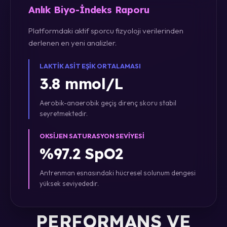
Anlık Biyo-İndeks Raporu
Platformdaki aktif sporcu fizyoloji verilerinden
derlenen en yeni analizler.
LAKTIK ASIT EŞIK ORTALAMASI
3.8 mmol/L
Aerobik-anaerobik geçiş direnç skoru stabil
seyretmektedir.
OKSIJEN SATURASYON SEVIYESI
%97.2 SpO2
Antrenman esnasındaki hücresel solunum dengesi
yüksek seviyededir.
PERFORMANS VE