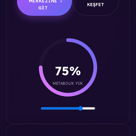
MERKEZINE
KEŞFET
GIT
75%
METABOLIK YÜK