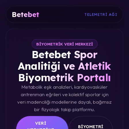
Betebet
TELEMETRI AĞI
BIYOMETRIK VERI MERKEZI
Betebet Spor
Analitiği ve Atletik
Biyometrik Portalı
Metabolik eşik analizleri, kardiyovasküler
antrenman eğrileri ve kolektif sporlar için
veri madenciliği modellerine dayalı, bağımsız
bir fizyolojik takip platformu.
VERI
BIYOMETRI