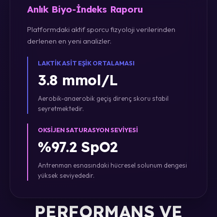
Anlık Biyo-İndeks Raporu
Platformdaki aktif sporcu fizyoloji verilerinden
derlenen en yeni analizler.
LAKTIK ASIT EŞIK ORTALAMASI
3.8 mmol/L
Aerobik-anaerobik geçiş direnç skoru stabil
seyretmektedir.
OKSIJEN SATURASYON SEVIYESI
%97.2 SpO2
Antrenman esnasındaki hücresel solunum dengesi
yüksek seviyededir.
PERFORMANS VE