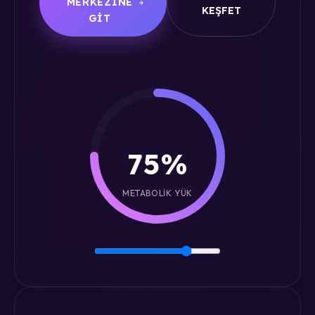
MERKEZINE
KEŞFET
GIT
75%
METABOLIK YÜK