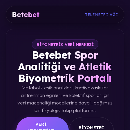
Betebet
TELEMETRI AĞI
BIYOMETRIK VERI MERKEZI
Betebet Spor
Analitiği ve Atletik
Biyometrik Portalı
Metabolik eşik analizleri, kardiyovasküler
antrenman eğrileri ve kolektif sporlar için
veri madenciliği modellerine dayalı, bağımsız
bir fizyolojik takip platformu.
VERI
BIYOMETRI