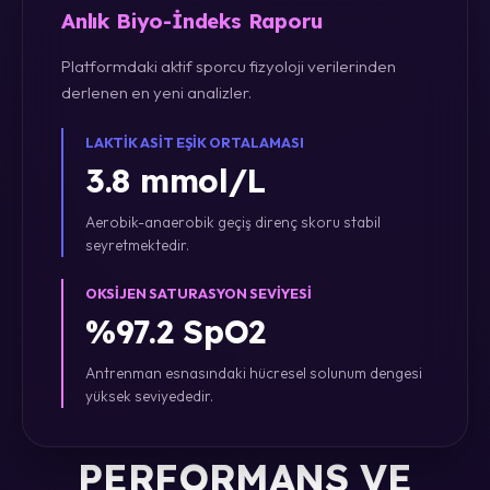
Anlık Biyo-İndeks Raporu
Platformdaki aktif sporcu fizyoloji verilerinden
derlenen en yeni analizler.
LAKTIK ASIT EŞIK ORTALAMASI
3.8 mmol/L
Aerobik-anaerobik geçiş direnç skoru stabil
seyretmektedir.
OKSIJEN SATURASYON SEVIYESI
%97.2 SpO2
Antrenman esnasındaki hücresel solunum dengesi
yüksek seviyededir.
PERFORMANS VE