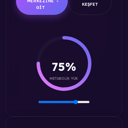
MERKEZINE
KEŞFET
GIT
75%
METABOLIK YÜK