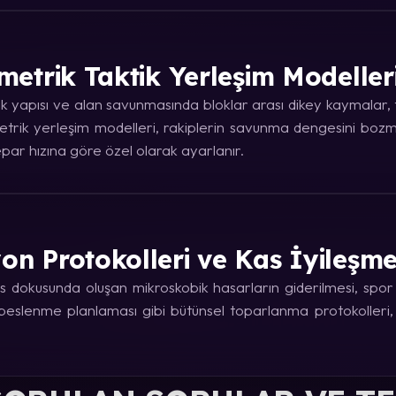
metrik Taktik Yerleşim Modeller
 yapısı ve alan savunmasında bloklar arası dikey kaymalar, ta
trik yerleşim modelleri, rakiplerin savunma dengesini bozma
ar hızına göre özel olarak ayarlanır.
on Protokolleri ve Kas İyileşm
 dokusunda oluşan mikroskobik hasarların giderilmesi, spor fi
e beslenme planlaması gibi bütünsel toparlanma protokolleri,