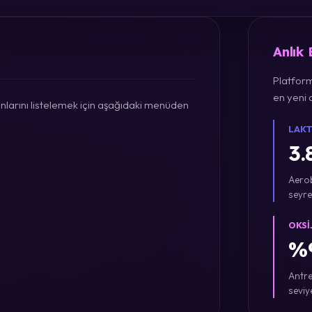
Anlık
Platform
en yeni a
larını listelemek için aşağıdaki menüden
LAKT
3.
Aerob
seyre
OKSI
%9
Antre
seviy