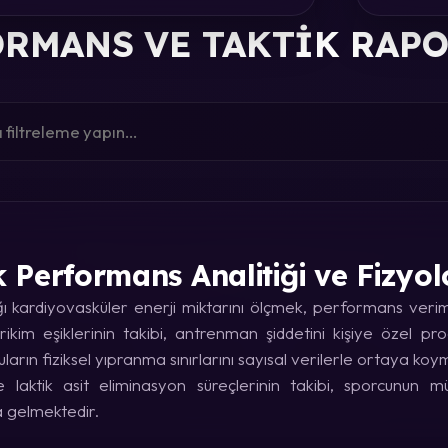
RMANS VE TAKTIK RAP
k Performans Analitiği ve Fizyol
kardiyovasküler enerji miktarını ölçmek, performans verimin
rikim eşiklerinin takibi, antrenman şiddetini kişiye özel p
uların fiziksel yıpranma sınırlarını sayısal verilerle ortaya koy
laktik asit eliminasyon süreçlerinin takibi, sporcunun
a gelmektedir.