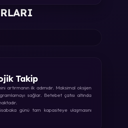
ORLARI
ojik Takip
i artırmanın ilk adımıdır. Maksimal oksijen
rogramlamayı sağlar. Betebet çatısı altında
maktadır.
 müsabaka günü tam kapasiteye ulaşmasını