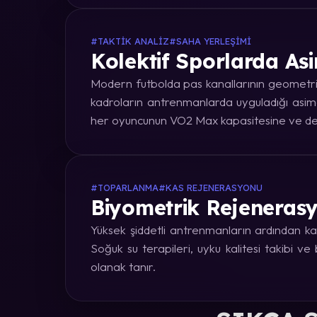
#TAKTIK ANALIZ
#SAHA YERLEŞIMI
Kolektif Sporlarda Asi
Modern futbolda pas kanallarının geometrik
kadroların antrenmanlarda uyguladığı asime
her oyuncunun VO2 Max kapasitesine ve dep
#TOPARLANMA
#KAS REJENERASYONU
Biyometrik Rejenerasy
Yüksek şiddetli antrenmanların ardından kas
Soğuk su terapileri, uyku kalitesi takibi v
olanak tanır.