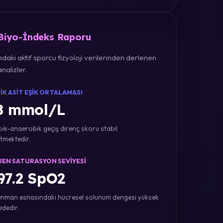
 Biyo-İndeks Raporu
daki aktif sporcu fizyoloji verilerinden derlenen
nalizler.
IK ASIT EŞIK ORTALAMASI
8 mmol/L
ik-anaerobik geçiş direnç skoru stabil
tmektedir.
JEN SATURASYON SEVIYESI
7.2 SpO2
nman esnasındaki hücresel solunum dengesi yüksek
ededir.