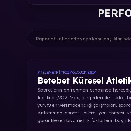
PERFO
#TELEMETRI
#FIZYOLOJIK EŞIK
Betebet Küresel Atleti
Sporcuların antrenman esnasında harcadığı 
tüketimi (VO2 Max) değerleri ile laktat bi
yürütülen veri madenciliği çalışmaları, sporc
Antrenman sonrası hücre yenilenmesi ve 
garantileyen biyometrik faktörlerin başınd