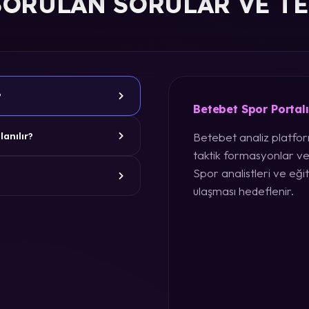
SORULAN SORULAR VE T
?
Betebet Spor Portal
Betebet analiz platform
lanılır?
taktik formasyonlar ve
Spor analistleri ve eğit
ulaşması hedeflenir.