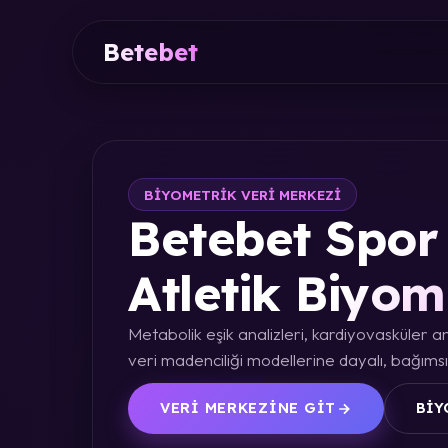
Betebet
BIYOMETRIK VERI MERKEZI
Betebet Spor 
Atletik Biyom
Metabolik eşik analizleri, kardiyovasküler an
veri madenciliği modellerine dayalı, bağımsız
VERI MERKEZINE GIT
BIY